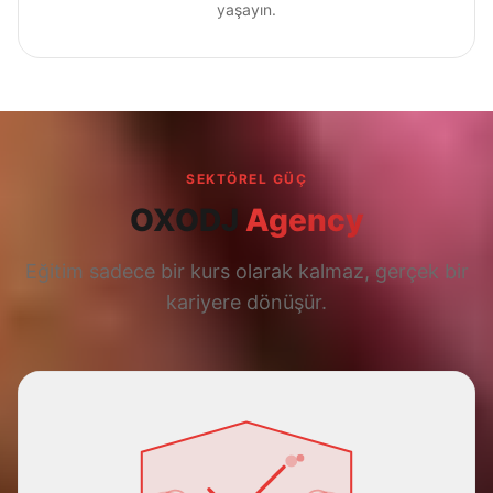
yaşayın.
SEKTÖREL GÜÇ
OXODJ
Agency
Eğitim sadece bir kurs olarak kalmaz, gerçek bir
kariyere dönüşür.