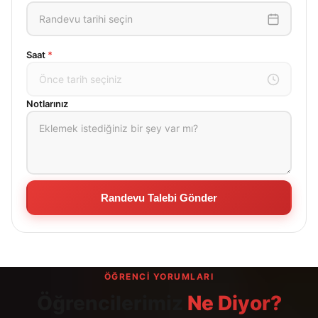
Randevu tarihi seçin
Saat
*
Önce tarih seçiniz
Notlarınız
Randevu Talebi Gönder
ÖĞRENCI YORUMLARI
Öğrencilerimiz
Ne Diyor?