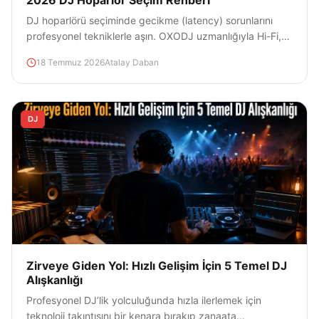
2026 DJ Hoparlör Seçim Rehberi
DJ hoparlörü seçiminde gecikme (latency) sorunlarını
profesyonel tekniklerle aşın. OXODJ uzmanlığıyla Hi-Fi,
Monitör ve PA sistemleri rehberi.
18 Temmuz 2026
Atalay Daban
DJ
Zirveye Giden Yol: Hızlı Gelişim İçin 5 Temel DJ
Alışkanlığı
Profesyonel DJ’lik yolculuğunda hızla ilerlemek için
teknoloji takıntısını bir kenara bırakıp zanaata