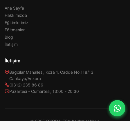
Ana Sayfa
Hakkımızda
Eğitimlerimiz
Eğitmenler
Blog
İletişim
İletişim
Bağcılar Mahallesi, Koza 1. Cadde No:118/13
Çankaya/Ankara
(0312) 235 86 86
Pazartesi - Cumartesi, 13:00 - 20:30
© 2025 OXODJ. Tüm hakları saklıdır.
|
KVKK Aydınlatma Metni
Çerez Politikası