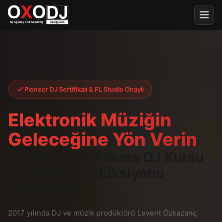
Pioneer DJ Sertifikalı & FL Studio Onaylı
Elektronik Müziğin
Geleceğine Yön Verin
Profesyonel Ankara DJ Kursu
ve Müzik Prodüksiyonu
Akademisi
2017 yılında DJ ve müzik prodüktörü Levent Özkazanç