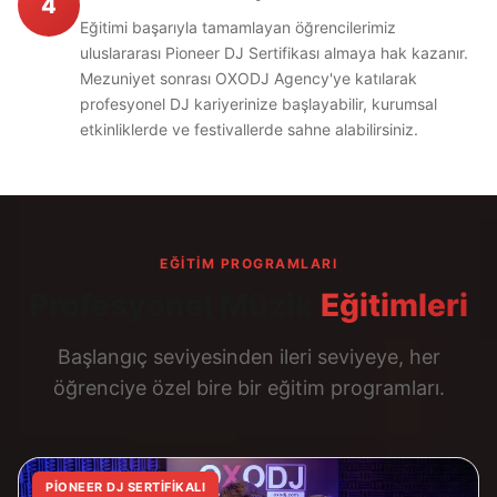
4
Eğitimi başarıyla tamamlayan öğrencilerimiz
uluslararası Pioneer DJ Sertifikası almaya hak kazanır.
Mezuniyet sonrası OXODJ Agency'ye katılarak
profesyonel DJ kariyerinize başlayabilir, kurumsal
etkinliklerde ve festivallerde sahne alabilirsiniz.
EĞITIM PROGRAMLARI
Profesyonel Müzik
Eğitimleri
Başlangıç seviyesinden ileri seviyeye, her
öğrenciye özel bire bir eğitim programları.
PIONEER DJ SERTIFIKALI