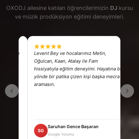
OXODJ ailesine katılan öğrencilerimizin
DJ
kursu
ve müzik prodüksiyon eğitimi deneyimleri.
ili ve
Levent Bey ve hocalarımız Metin,
Gerçe
Oğulcan, Kaan, Atalay ile Fam
keyif
urs.
hissiyatıyla eğitim deneyimi. Hayatına bu
vent
yönde bir patika çizen kişi başka mecra
na
aramasın.
ım
ir
Saruhan Gence Başaran
SG
RK
Google Yorumu